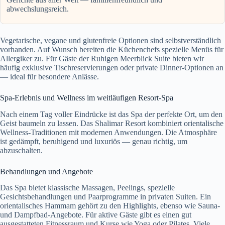
abwechslungsreich.
Vegetarische, vegane und glutenfreie Optionen sind selbstverständlich
vorhanden. Auf Wunsch bereiten die Küchenchefs spezielle Menüs für
Allergiker zu. Für Gäste der Ruhigen Meerblick Suite bieten wir
häufig exklusive Tischreservierungen oder private Dinner-Optionen an
— ideal für besondere Anlässe.
Spa-Erlebnis und Wellness im weitläufigen Resort-Spa
Nach einem Tag voller Eindrücke ist das Spa der perfekte Ort, um den
Geist baumeln zu lassen. Das Shalimar Resort kombiniert orientalische
Wellness-Traditionen mit modernen Anwendungen. Die Atmosphäre
ist gedämpft, beruhigend und luxuriös — genau richtig, um
abzuschalten.
Behandlungen und Angebote
Das Spa bietet klassische Massagen, Peelings, spezielle
Gesichtsbehandlungen und Paarprogramme in privaten Suiten. Ein
orientalisches Hammam gehört zu den Highlights, ebenso wie Sauna-
und Dampfbad-Angebote. Für aktive Gäste gibt es einen gut
ausgestatteten Fitnessraum und Kurse wie Yoga oder Pilates. Viele