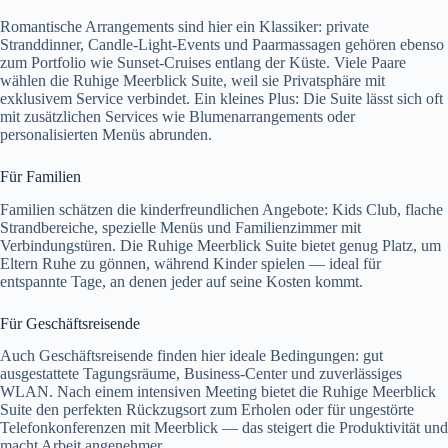
Romantische Arrangements sind hier ein Klassiker: private
Stranddinner, Candle-Light-Events und Paarmassagen gehören ebenso
zum Portfolio wie Sunset-Cruises entlang der Küste. Viele Paare
wählen die Ruhige Meerblick Suite, weil sie Privatsphäre mit
exklusivem Service verbindet. Ein kleines Plus: Die Suite lässt sich oft
mit zusätzlichen Services wie Blumenarrangements oder
personalisierten Menüs abrunden.
Für Familien
Familien schätzen die kinderfreundlichen Angebote: Kids Club, flache
Strandbereiche, spezielle Menüs und Familienzimmer mit
Verbindungstüren. Die Ruhige Meerblick Suite bietet genug Platz, um
Eltern Ruhe zu gönnen, während Kinder spielen — ideal für
entspannte Tage, an denen jeder auf seine Kosten kommt.
Für Geschäftsreisende
Auch Geschäftsreisende finden hier ideale Bedingungen: gut
ausgestattete Tagungsräume, Business-Center und zuverlässiges
WLAN. Nach einem intensiven Meeting bietet die Ruhige Meerblick
Suite den perfekten Rückzugsort zum Erholen oder für ungestörte
Telefonkonferenzen mit Meerblick — das steigert die Produktivität und
macht Arbeit angenehmer.