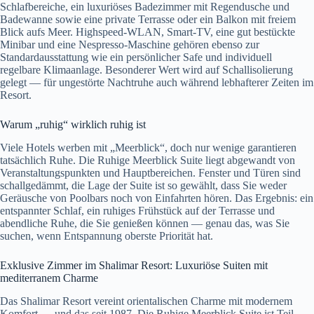
Schlafbereiche, ein luxuriöses Badezimmer mit Regendusche und
Badewanne sowie eine private Terrasse oder ein Balkon mit freiem
Blick aufs Meer. Highspeed-WLAN, Smart-TV, eine gut bestückte
Minibar und eine Nespresso-Maschine gehören ebenso zur
Standardausstattung wie ein persönlicher Safe und individuell
regelbare Klimaanlage. Besonderer Wert wird auf Schallisolierung
gelegt — für ungestörte Nachtruhe auch während lebhafterer Zeiten im
Resort.
Warum „ruhig“ wirklich ruhig ist
Viele Hotels werben mit „Meerblick“, doch nur wenige garantieren
tatsächlich Ruhe. Die Ruhige Meerblick Suite liegt abgewandt von
Veranstaltungspunkten und Hauptbereichen. Fenster und Türen sind
schallgedämmt, die Lage der Suite ist so gewählt, dass Sie weder
Geräusche von Poolbars noch von Einfahrten hören. Das Ergebnis: ein
entspannter Schlaf, ein ruhiges Frühstück auf der Terrasse und
abendliche Ruhe, die Sie genießen können — genau das, was Sie
suchen, wenn Entspannung oberste Priorität hat.
Exklusive Zimmer im Shalimar Resort: Luxuriöse Suiten mit
mediterranem Charme
Das Shalimar Resort vereint orientalischen Charme mit modernem
Komfort — und das seit 1987. Die Ruhige Meerblick Suite ist Teil