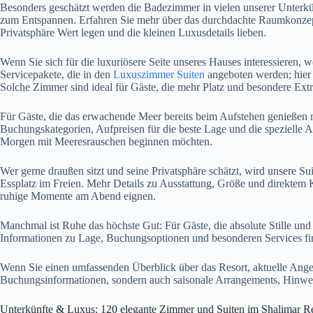
Besonders geschätzt werden die Badezimmer in vielen unserer Unterkün
zum Entspannen. Erfahren Sie mehr über das durchdachte Raumkonzept
Privatsphäre Wert legen und die kleinen Luxusdetails lieben.
Wenn Sie sich für die luxuriösere Seite unseres Hauses interessieren,
Servicepakete, die in den
Luxuszimmer Suiten
angeboten werden; hier 
Solche Zimmer sind ideal für Gäste, die mehr Platz und besondere Ext
Für Gäste, die das erwachende Meer bereits beim Aufstehen genießen m
Buchungskategorien, Aufpreisen für die beste Lage und die spezielle 
Morgen mit Meeresrauschen beginnen möchten.
Wer gerne draußen sitzt und seine Privatsphäre schätzt, wird unsere Su
Essplatz im Freien. Mehr Details zu Ausstattung, Größe und direktem
ruhige Momente am Abend eignen.
Manchmal ist Ruhe das höchste Gut: Für Gäste, die absolute Stille und
Informationen zu Lage, Buchungsoptionen und besonderen Services fin
Wenn Sie einen umfassenden Überblick über das Resort, aktuelle Ang
Buchungsinformationen, sondern auch saisonale Arrangements, Hinwei
Unterkünfte & Luxus: 120 elegante Zimmer und Suiten im Shalimar Re