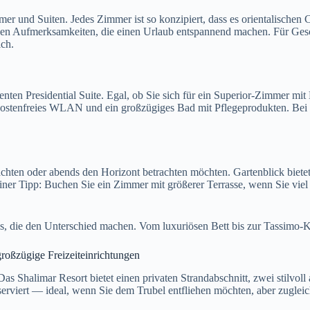
mer und Suiten. Jedes Zimmer ist so konzipiert, dass es orientalische
nen Aufmerksamkeiten, die einen Urlaub entspannend machen. Für Gesc
ch.
en Presidential Suite. Egal, ob Sie sich für ein Superior-Zimmer mit 
kostenfreies WLAN und ein großzügiges Bad mit Pflegeprodukten. Bei F
chten oder abends den Horizont betrachten möchten. Gartenblick biet
ner Tipp: Buchen Sie ein Zimmer mit größerer Terrasse, wenn Sie vie
ils, die den Unterschied machen. Vom luxuriösen Bett bis zur Tassimo
roßzügige Freizeiteinrichtungen
 Shalimar Resort bietet einen privaten Strandabschnitt, zwei stilvoll
reserviert — ideal, wenn Sie dem Trubel entfliehen möchten, aber zugle