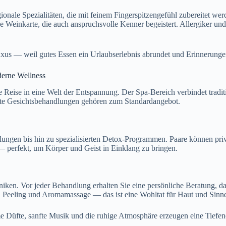
ionale Spezialitäten, die mit feinem Fingerspitzengefühl zubereitet we
e Weinkarte, die auch anspruchsvolle Kenner begeistert. Allergiker un
xus — weil gutes Essen ein Urlaubserlebnis abrundet und Erinnerungen
derne Wellness
e Reise in eine Welt der Entspannung. Der Spa-Bereich verbindet tradi
te Gesichtsbehandlungen gehören zum Standardangebot.
ungen bis hin zu spezialisierten Detox-Programmen. Paare können pr
perfekt, um Körper und Geist in Einklang zu bringen.
niken. Vor jeder Behandlung erhalten Sie eine persönliche Beratung, 
Peeling und Aromamassage — das ist eine Wohltat für Haut und Sinn
me Düfte, sanfte Musik und die ruhige Atmosphäre erzeugen eine Tiefe