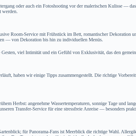
untergang oder auch ein Fotoshooting vor der malerischen Kulisse — da
t werden.
lusive Room-Service mit Frühstück im Bett, romantischer Dekoration un
en — von Dekoration bis hin zu individuellen Menüs.
e Gesten, viel Intimität und ein Gefühl von Exklusivität, das den geme
läuft, haben wir einige Tipps zusammengestellt. Die richtige Vorbereitu
d frühem Herbst: angenehme Wassertemperaturen, sonnige Tage und lang
unseren Transfer-Service für eine stressfreie Anreise — besonders prak
rtenblick; für Panorama-Fans ist Meerblick die richtige Wahl. Allergi