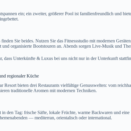
annen ein; ein zweiter, größerer Pool ist familienfreundlich und biet
ingebettet.
 finden Sie beides. Nutzen Sie das Fitnessstudio mit modernen Geräten
t und organisierte Bootstouren an. Abends sorgen Live-Musik und Th
r, dass Unterkünfte & Luxus bei uns nicht nur in der Unterkunft statt
 und regionaler Küche
ar Resort bieten drei Restaurants vielfältige Genusswelten: vom reic
nieren traditionelle Aromen mit modernen Techniken.
fet in den Tag: frische Säfte, lokale Früchte, warme Backwaren und ei
Themenabenden — mediterran, orientalisch oder international.