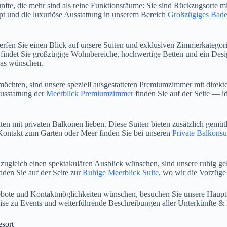
fte, die mehr sind als reine Funktionsräume: Sie sind Rückzugsorte m
 und die luxuriöse Ausstattung in unserem Bereich
Großzügiges Bad
 werfen Sie einen Blick auf unsere Suiten und exklusiven Zimmerkategor
findet Sie großzügige Wohnbereiche, hochwertige Betten und ein Design
ras wünschen.
öchten, sind unsere speziell ausgestatteten Premiumzimmer mit direkte
Ausstattung der
Meerblick Premiumzimmer
finden Sie auf der Seite — i
iten mit privaten Balkonen lieben. Diese Suiten bieten zusätzlich gemü
 Kontakt zum Garten oder Meer finden Sie bei unseren
Private Balkonsu
 zugleich einen spektakulären Ausblick wünschen, sind unsere ruhig gel
den Sie auf der Seite zur
Ruhige Meerblick Suite
, wo wir die Vorzüge
ebote und Kontaktmöglichkeiten wünschen, besuchen Sie unsere Haupt
se zu Events und weiterführende Beschreibungen aller Unterkünfte & 
sort