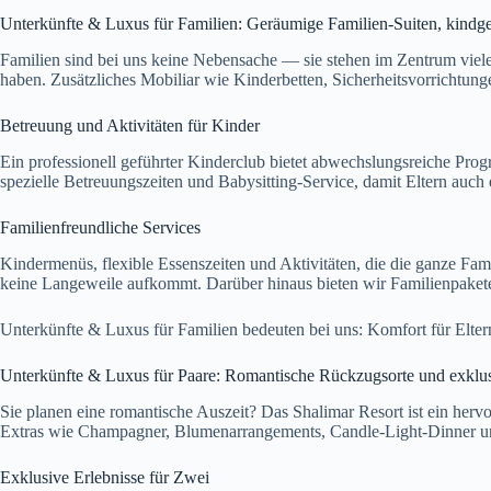
Unterkünfte & Luxus für Familien: Geräumige Familien-Suiten, kindge
Familien sind bei uns keine Nebensache — sie stehen im Zentrum viele
haben. Zusätzliches Mobiliar wie Kinderbetten, Sicherheitsvorrichtun
Betreuung und Aktivitäten für Kinder
Ein professionell geführter Kinderclub bietet abwechslungsreiche Pro
spezielle Betreuungszeiten und Babysitting-Service, damit Eltern auch
Familienfreundliche Services
Kindermenüs, flexible Essenszeiten und Aktivitäten, die die ganze Fami
keine Langeweile aufkommt. Darüber hinaus bieten wir Familienpakete
Unterkünfte & Luxus für Familien bedeuten bei uns: Komfort für Elt
Unterkünfte & Luxus für Paare: Romantische Rückzugsorte und exklus
Sie planen eine romantische Auszeit? Das Shalimar Resort ist ein herv
Extras wie Champagner, Blumenarrangements, Candle-Light-Dinner u
Exklusive Erlebnisse für Zwei