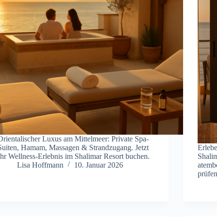
Orientalischer Luxus am Mittelmeer: Private Spa-
Suiten, Hamam, Massagen & Strandzugang. Jetzt
Erlebe
Ihr Wellness-Erlebnis im Shalimar Resort buchen.
Shali
Lisa Hoffmann
10. Januar 2026
atembe
prüfe