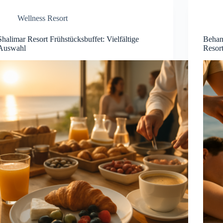
Wellness Resort
Shalimar Resort Frühstücksbuffet: Vielfältige
Behan
Auswahl
Resor